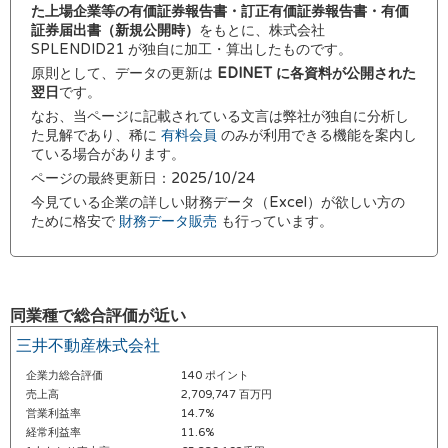
た上場企業等の有価証券報告書・訂正有価証券報告書・有価
証券届出書（新規公開時）
をもとに、株式会社
SPLENDID21 が独自に加工・算出したものです。
原則として、データの更新は
EDINET に各資料が公開された
翌日
です。
なお、当ページに記載されている文言は弊社が独自に分析し
た見解であり、稀に
有料会員
のみが利用できる機能を案内し
ている場合があります。
ページの最終更新日：2025/10/24
今見ている企業の詳しい財務データ（Excel）が欲しい方の
ために格安で
財務データ販売
も行っています。
同業種で総合評価が近い
三井不動産株式会社
企業力総合評価
140 ポイント
売上高
2,709,747 百万円
営業利益率
14.7%
経常利益率
11.6%