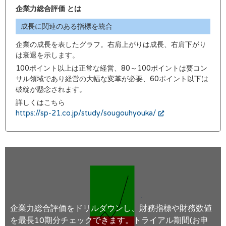
企業力総合評価 とは
成長に関連のある指標を統合
企業の成長を表したグラフ。右肩上がりは成長、右肩下がり
は衰退を示します。
100ポイント以上は正常な経営、80～100ポイントは要コン
サル領域であり経営の大幅な変革が必要、60ポイント以下は
破綻が懸念されます。
詳しくはこちら
https://sp-21.co.jp/study/sougouhyouka/
企業力総合評価をドリルダウンし、財務指標や財務数値
を最長10期分チェックできます。トライアル期間(お申