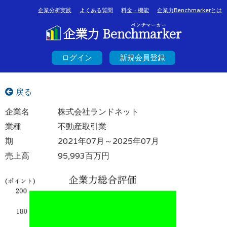
企業分析実践
よくある質問
料金・機能
企業力Benchmarkerとは
ベンチマーカー
企業力 Benchmarker
ログイン
新規会員登録
戻る
企業名
株式会社ランドネット
業種
不動産取引業
期
2021年07月～2025年07月
売上高
95,993百万円