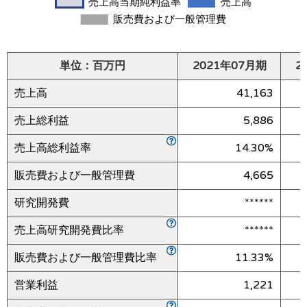
単位：百万円
2021年07月期
2
売上高
41,163
売上総利益
5,886
売上高総利益率
14.30%
販売費および一般管理費
4,665
研究開発費
******
売上高研究開発費比率
******
販売費および一般管理費比率
11.33%
営業利益
1,221