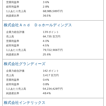
営業利益率
3.6%
経常利益率
2.8%
1人あたり売上高
68,985,589千円
純資産比率
36.5%
株式会社Ａｎｄ Ｄｏホールディングス
企業力総合評価
139 ポイント
売上高
64,735 百万円
営業利益率
4.0%
経常利益率
4.5%
1人あたり売上高
79,722,906千円
純資産比率
25.6%
株式会社グランディーズ
企業力総合評価
142 ポイント
売上高
3,417 百万円
営業利益率
0.4%
経常利益率
0.8%
1人あたり売上高
54,234,428千円
純資産比率
48.4%
株式会社インテリックス