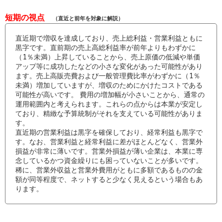
短期の視点
（直近と前年を対象に解説）
直近期で増収を達成しており、売上総利益・営業利益ともに
黒字です。直前期の売上高総利益率が前年よりもわずかに
（1％未満）上昇していることから、売上原価の低減や単価
アップ等に成功したなどの小さな変化があった可能性があり
ます。売上高販売費および一般管理費比率がわずかに（1％
未満）増加していますが、増収のためにかけたコストである
可能性が高いです。 費用の増加幅が小さいことから、通常の
運用範囲内と考えられます。これらの点からは本業が安定し
ており、精緻な予算統制がそれを支えている可能性がありま
す。
直近期の営業利益は黒字を確保しており、経常利益も黒字で
す。なお、営業利益と経常利益に差がほとんどなく、営業外
損益が非常に薄いです。営業外損益が薄い企業は、本業に専
念しているかつ資金繰りにも困っていないことが多いです。
稀に、営業外収益と営業外費用がともに多額であるものの金
額が同等程度で、ネットすると少なく見えるという場合もあ
ります。