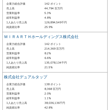
企業力総合評価
142 ポイント
売上高
44,794 百万円
営業利益率
5.3%
経常利益率
4.8%
1人あたり売上高
126,894,549千円
純資産比率
25.9%
ＭＩＲＡＲＴＨホールディングス株式会社
企業力総合評価
142 ポイント
売上高
214,369 百万円
営業利益率
8.2%
経常利益率
6.6%
1人あたり売上高
135,078,134千円
純資産比率
21.5%
株式会社デュアルタップ
企業力総合評価
138 ポイント
売上高
8,368 百万円
営業利益率
2.0%
経常利益率
1.1%
1人あたり売上高
38,036,136千円
純資産比率
42.8%