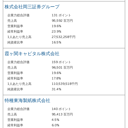
株式会社岡三証券グループ
企業力総合評価
131 ポイント
売上高
95,592 百万円
営業利益率
19.6%
経常利益率
23.9%
1人あたり売上高
27,532,258千円
純資産比率
16.5%
霞ヶ関キャピタル株式会社
企業力総合評価
159 ポイント
売上高
96,501 百万円
営業利益率
19.6%
経常利益率
17.8%
1人あたり売上高
110,539,518千円
純資産比率
31.4%
特種東海製紙株式会社
企業力総合評価
140 ポイント
売上高
95,413 百万円
営業利益率
4.5%
経常利益率
6.0%