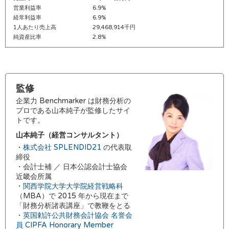
営業利益率
6.9%
経常利益率
6.9%
1人あたり売上高
29,468,914千円
純資産比率
2.8%
監修
企業力 Benchmarker は財務分析の
プロである山本純子が監修したサイ
トです。
山本純子（経営コンサルタント）
・
株式会社 SPLENDID21
の代表取
締役
・会計士補 ／ 日本公認会計士協会
近畿会所属
・
関西学院大学大学院経営戦略科
（MBA）で 2015 年から現在まで
「財務分析諸表講座」で教鞭をとる
・
英国勅許公共財務会計協会 名誉会
員 CIPFA Honorary Member