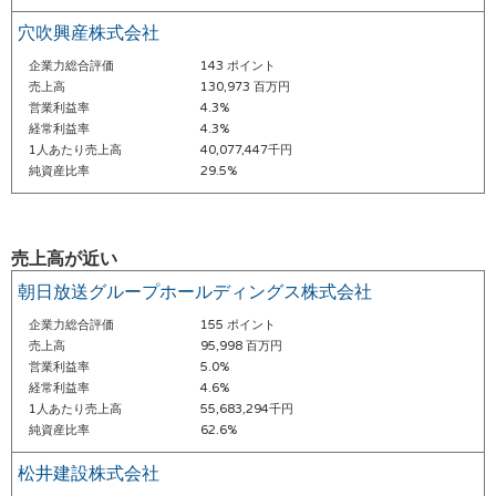
穴吹興産株式会社
企業力総合評価
143 ポイント
売上高
130,973 百万円
営業利益率
4.3%
経常利益率
4.3%
1人あたり売上高
40,077,447千円
純資産比率
29.5%
売上高が近い
朝日放送グループホールディングス株式会社
企業力総合評価
155 ポイント
売上高
95,998 百万円
営業利益率
5.0%
経常利益率
4.6%
1人あたり売上高
55,683,294千円
純資産比率
62.6%
松井建設株式会社