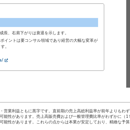
成長、右肩下がりは衰退を示します。
00ポイントは要コンサル領域であり経営の大幅な変革が
ます。
a/
・営業利益ともに黒字です。直前期の売上高総利益率が前年よりもわず
可能性があります。売上高販売費および一般管理費比率がわずかに（1
可能性があります。これらの点からは本業が安定しており、精緻な予算