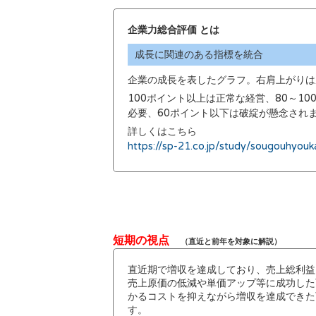
企業力総合評価 とは
成長に関連のある指標を統合
企業の成長を表したグラフ。右肩上がりは
100ポイント以上は正常な経営、80～1
必要、60ポイント以下は破綻が懸念され
詳しくはこちら
https://sp-21.co.jp/study/sougouhyouk
短期の視点
（直近と前年を対象に解説）
直近期で増収を達成しており、売上総利益
売上原価の低減や単価アップ等に成功した
かるコストを抑えながら増収を達成できた
す。