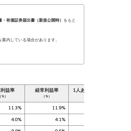
書・有価証券届出書（新規公開時）
をもと
を案内している場合があります。
業利益率
経常利益率
1人あたり売上高
純
（％）
（％）
（千円）
11.3%
11.9%
58,175
4.0%
4.1%
64,060