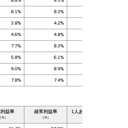
8.8%
9.5%
49,865
8.1%
8.3%
35,500
3.8%
4.2%
65,663
4.6%
4.8%
62,462
7.7%
8.3%
49,909
5.8%
6.1%
62,035
9.0%
8.9%
29,700
7.8%
7.4%
74,732
業利益率
経常利益率
1人あたり売上高
純
（％）
（％）
（千円）