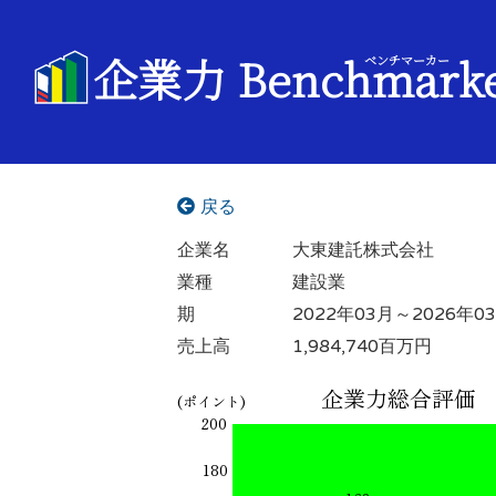
企業力 Benchmark
ベンチマーカー
戻る
企業名
大東建託株式会社
業種
建設業
期
2022年03月～2026年0
売上高
1,984,740百万円