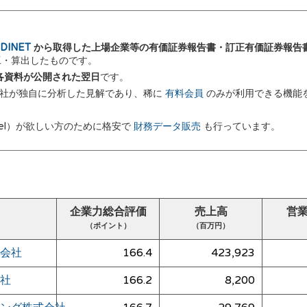
DINET
から取得した上場企業等の有価証券報告書・訂正有価証券報告
加工・算出したものです。
 に各資料が公開された翌日
です。
弊社が独自に分析した見解であり、稀に
有料会員
のみが利用できる機能
el）が欲しい方のために格安で
財務データ販売
も行っています。
企業力総合評価
売上高
営
（ポイント）
（百万円）
会社
166.4
423,923
社
166.2
8,200