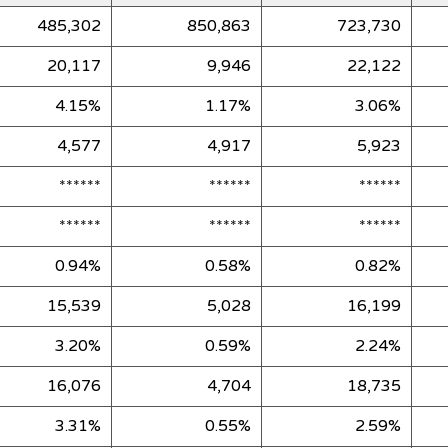
485,302
850,863
723,730
20,117
9,946
22,122
4.15%
1.17%
3.06%
4,577
4,917
5,923
******
******
******
******
******
******
0.94%
0.58%
0.82%
15,539
5,028
16,199
3.20%
0.59%
2.24%
16,076
4,704
18,735
3.31%
0.55%
2.59%