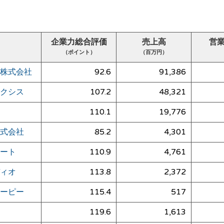
企業力総合評価
売上高
営
（ポイント）
（百万円）
株式会社
92.6
91,386
クシス
107.2
48,321
110.1
19,776
式会社
85.2
4,301
ート
110.9
4,761
ィオ
113.8
2,372
ーピー
115.4
517
119.6
1,613