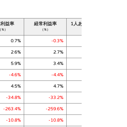
業利益率
経常利益率
1人あたり売上高
純
（％）
（％）
（千円）
0.7%
-0.3%
92,966
2.6%
2.7%
36,551
5.9%
3.4%
72,706
-4.6%
-4.4%
14,432
4.5%
4.7%
11,528
-34.8%
-33.2%
11,297
-263.4%
-259.6%
6,224
-10.8%
-10.8%
40,323