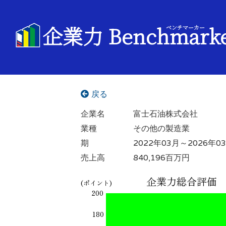
企業力 Benchmark
ベンチマーカー
戻る
企業名
富士石油株式会社
業種
その他の製造業
期
2022年03月～2026年0
売上高
840,196百万円