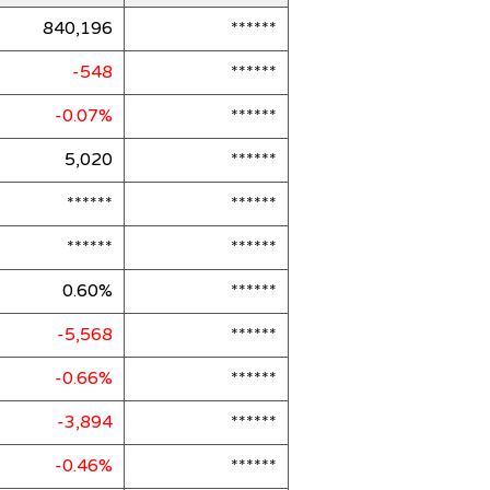
840,196
******
-548
******
-0.07%
******
5,020
******
******
******
******
******
0.60%
******
-5,568
******
-0.66%
******
-3,894
******
-0.46%
******