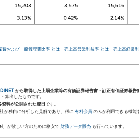
15,203
3,575
15,516
3.13%
0.42%
2.14%
売費および一般管理費比率 とは
売上高営業利益率 とは
売上高経常利
DINET
から取得した上場企業等の有価証券報告書・訂正有価証券報告
加工・算出したものです。
 に各資料が公開された翌日
です。
弊社が独自に分析した見解であり、稀に
有料会員
のみが利用できる機能
el）が欲しい方のために格安で
財務データ販売
も行っています。