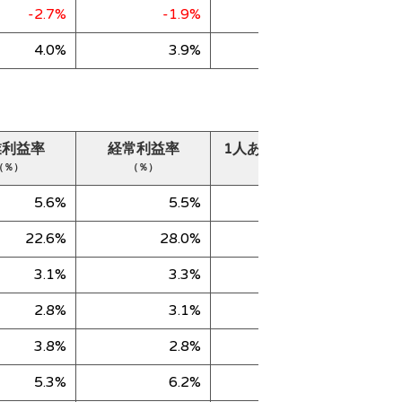
-2.7%
-1.9%
12,125
4.0%
3.9%
18,267
業利益率
経常利益率
1人あたり売上高
純
（％）
（％）
（千円）
5.6%
5.5%
49,017
22.6%
28.0%
27,725
3.1%
3.3%
156,649
2.8%
3.1%
113,939
3.8%
2.8%
38,786
5.3%
6.2%
78,287