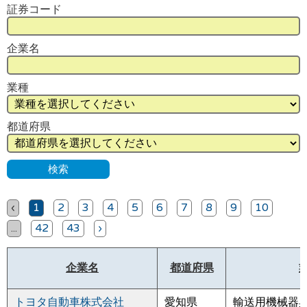
証券コード
企業名
業種
都道府県
‹
1
2
3
4
5
6
7
8
9
10
...
42
43
›
企業名
都道府県
トヨタ自動車株式会社
愛知県
輸送用機械器